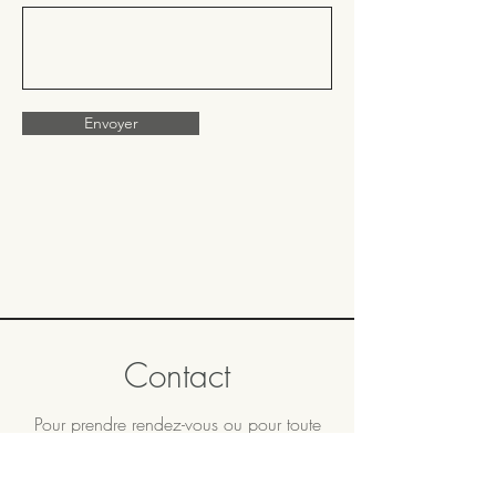
Envoyer
Contact
Pour prendre rendez-vous ou pour toute
question, hésitez pas à nous contacter
par
email
ou
téléphone
. Les rendez-vous