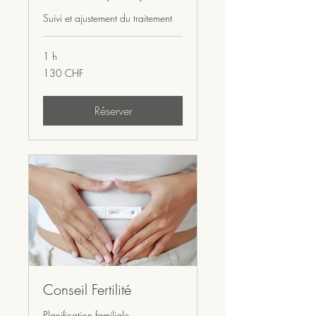
Suivi et ajustement du traitement
1 h
130
130 CHF
francs
suisses
Réserver
Conseil Fertilité
Planification familiale