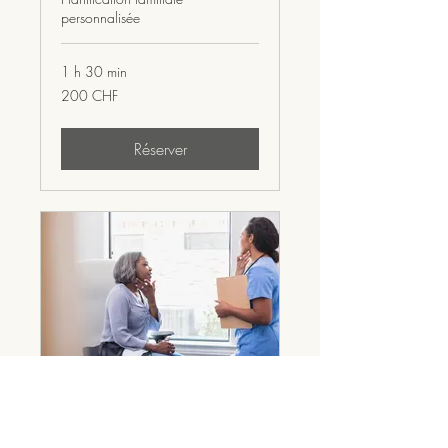
personnalisée
1 h 30 min
200
200 CHF
francs
suisses
Réserver
Consultation Initale
Consultation médicale