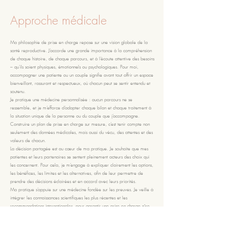
Approche médicale
Ma philosophie de prise en charge repose sur une vision globale de la
santé reproductive. J’accorde une grande importance à la compréhension
de chaque histoire, de chaque parcours, et à l’écoute attentive des besoins
– qu’ils soient physiques, émotionnels ou psychologiques. Pour moi,
accompagner une patiente ou un couple signifie avant tout offrir un espace
bienveillant, rassurant et respectueux, où chacun peut se sentir entendu et
soutenu.
Je pratique une médecine personnalisée : aucun parcours ne se
ressemble, et je m’efforce d’adapter chaque bilan et chaque traitement à
la situation unique de la personne ou du couple que j’accompagne.
Construire un plan de prise en charge sur mesure, c’est tenir compte non
seulement des données médicales, mais aussi du vécu, des attentes et des
valeurs de chacun.
La décision partagée est au cœur de ma pratique. Je souhaite que mes
patientes et leurs partenaires se sentent pleinement acteurs des choix qui
les concernent. Pour cela, je m’engage à expliquer clairement les options,
les bénéfices, les limites et les alternatives, afin de leur permettre de
prendre des décisions éclairées et en accord avec leurs priorités.
Ma pratique s’appuie sur une médecine fondée sur les preuves. Je veille à
intégrer les connaissances scientifiques les plus récentes et les
recommandations internationales, pour garantir une prise en charge sûre,
cohérente et actualisée. La rigueur scientifique n’exclut jamais la sensibilité
humaine : au contraire, elle permet de proposer des soins de qualité, en